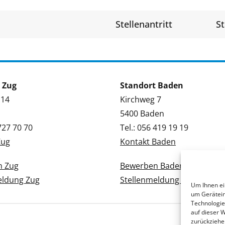
Stellenantritt
St
 Zug
Standort Baden
 14
Kirchweg 7
5400 Baden
 727 70 70
Tel.: 056 419 19 19
Zug
Kontakt Baden
n Zug
Bewerben Baden
eldung Zug
Stellenmeldung Baden
Um Ihnen ei
um Gerätein
Technologie
auf dieser 
zurückziehe