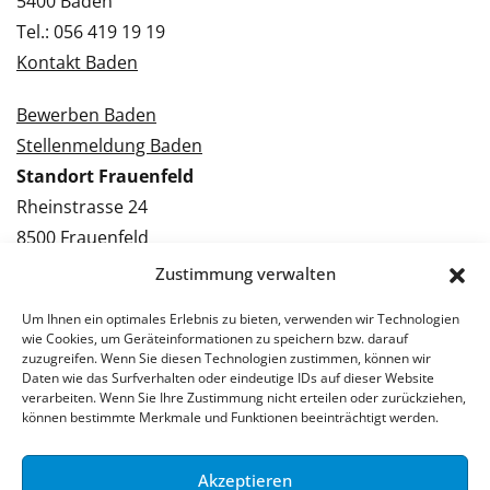
5400 Baden
Tel.: 056 419 19 19
Kontakt Baden
Bewerben Baden
Stellenmeldung Baden
Standort Frauenfeld
Rheinstrasse 24
8500 Frauenfeld
Tel.: 052 224 09 09
Zustimmung verwalten
Kontakt Frauenfeld
Um Ihnen ein optimales Erlebnis zu bieten, verwenden wir Technologien
wie Cookies, um Geräteinformationen zu speichern bzw. darauf
Bewerben Frauenfeld
zuzugreifen. Wenn Sie diesen Technologien zustimmen, können wir
Daten wie das Surfverhalten oder eindeutige IDs auf dieser Website
Stellenmeldung Frauenfeld
verarbeiten. Wenn Sie Ihre Zustimmung nicht erteilen oder zurückziehen,
können bestimmte Merkmale und Funktionen beeinträchtigt werden.
Akzeptieren
© 2026 Stellenpartner AG