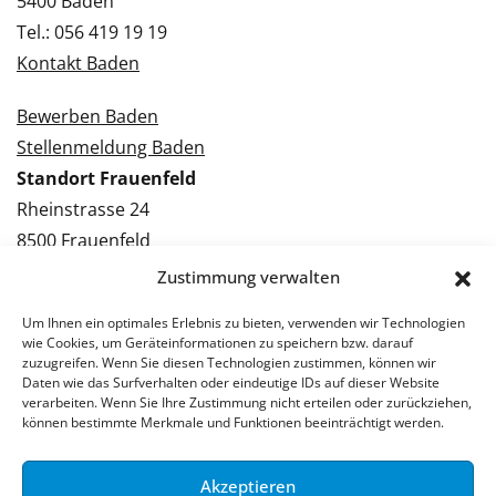
5400 Baden
Tel.: 056 419 19 19
Kontakt Baden
Bewerben Baden
Stellenmeldung Baden
Standort Frauenfeld
Rheinstrasse 24
8500 Frauenfeld
Tel.: 052 224 09 09
Zustimmung verwalten
Kontakt Frauenfeld
Um Ihnen ein optimales Erlebnis zu bieten, verwenden wir Technologien
wie Cookies, um Geräteinformationen zu speichern bzw. darauf
Bewerben Frauenfeld
zuzugreifen. Wenn Sie diesen Technologien zustimmen, können wir
Daten wie das Surfverhalten oder eindeutige IDs auf dieser Website
Stellenmeldung Frauenfeld
verarbeiten. Wenn Sie Ihre Zustimmung nicht erteilen oder zurückziehen,
können bestimmte Merkmale und Funktionen beeinträchtigt werden.
Akzeptieren
© 2026 Stellenpartner AG