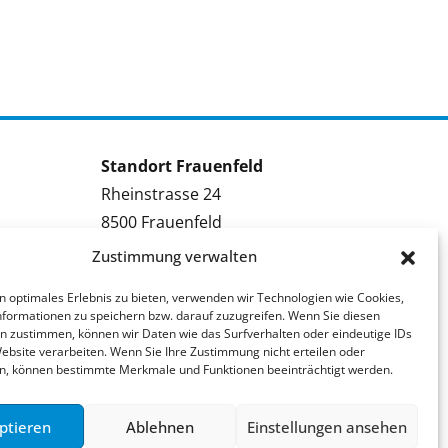
Standort Frauenfeld
Rheinstrasse 24
8500 Frauenfeld
Tel.: 052 224 09 09
Zustimmung verwalten
Kontakt Frauenfeld
n optimales Erlebnis zu bieten, verwenden wir Technologien wie Cookies,
formationen zu speichern bzw. darauf zuzugreifen. Wenn Sie diesen
Bewerben Frauenfeld
n zustimmen, können wir Daten wie das Surfverhalten oder eindeutige IDs
Stellenmeldung Frauenfeld
Website verarbeiten. Wenn Sie Ihre Zustimmung nicht erteilen oder
n, können bestimmte Merkmale und Funktionen beeinträchtigt werden.
ptieren
Ablehnen
Einstellungen ansehen