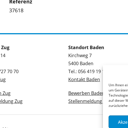
Referenz
37618
 Zug
Standort Baden
 14
Kirchweg 7
5400 Baden
 727 70 70
Tel.: 056 419 19 19
Zug
Kontakt Baden
Um Ihnen ei
um Gerätein
n Zug
Bewerben Baden
Technologie
eldung Zug
Stellenmeldung Baden
auf dieser 
zurückziehe
Akze