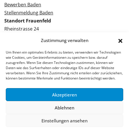
Bewerben Baden
Stellenmeldung Baden
Standort Frauenfeld
Rheinstrasse 24
8500 Frauenfeld
Zustimmung verwalten
Tel.: 052 224 09 09
Kontakt Frauenfeld
Um Ihnen ein optimales Erlebnis zu bieten, verwenden wir Technologien
wie Cookies, um Geräteinformationen zu speichern bzw. darauf
zuzugreifen. Wenn Sie diesen Technologien zustimmen, können wir
Bewerben Frauenfeld
Daten wie das Surfverhalten oder eindeutige IDs auf dieser Website
verarbeiten. Wenn Sie Ihre Zustimmung nicht erteilen oder zurückziehen,
Stellenmeldung Frauenfeld
können bestimmte Merkmale und Funktionen beeinträchtigt werden.
Akzeptieren
© 2026 Stellenpartner AG
Ablehnen
Impressum
Datenschutzerklärung
Einstellungen ansehen