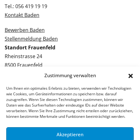
Tel.: 056 419 19 19
Kontakt Baden
Bewerben Baden
Stellenmeldung Baden
Standort Frauenfeld
Rheinstrasse 24
8500 Frauenfeld
Tel.: 052 224 09 09
Zustimmung verwalten
Kontakt Frauenfeld
Um Ihnen ein optimales Erlebnis zu bieten, verwenden wir Technologien
wie Cookies, um Geräteinformationen zu speichern bzw. darauf
Bewerben Frauenfeld
zuzugreifen. Wenn Sie diesen Technologien zustimmen, können wir
Daten wie das Surfverhalten oder eindeutige IDs auf dieser Website
Stellenmeldung Frauenfeld
verarbeiten. Wenn Sie Ihre Zustimmung nicht erteilen oder zurückziehen,
können bestimmte Merkmale und Funktionen beeinträchtigt werden.
Akzeptieren
© 2026 Stellenpartner AG