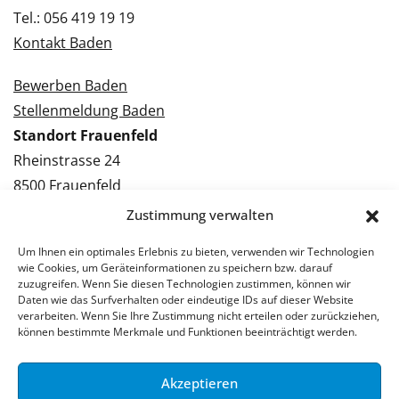
Tel.: 056 419 19 19
Kontakt Baden
Bewerben Baden
Stellenmeldung Baden
Standort Frauenfeld
Rheinstrasse 24
8500 Frauenfeld
Tel.: 052 224 09 09
Zustimmung verwalten
Kontakt Frauenfeld
Um Ihnen ein optimales Erlebnis zu bieten, verwenden wir Technologien
wie Cookies, um Geräteinformationen zu speichern bzw. darauf
Bewerben Frauenfeld
zuzugreifen. Wenn Sie diesen Technologien zustimmen, können wir
Daten wie das Surfverhalten oder eindeutige IDs auf dieser Website
Stellenmeldung Frauenfeld
verarbeiten. Wenn Sie Ihre Zustimmung nicht erteilen oder zurückziehen,
können bestimmte Merkmale und Funktionen beeinträchtigt werden.
Akzeptieren
© 2026 Stellenpartner AG