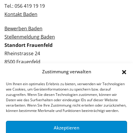
Tel.: 056 419 19 19
Kontakt Baden
Bewerben Baden
Stellenmeldung Baden
Standort Frauenfeld
Rheinstrasse 24
8500 Frauenfeld
Tel.: 052 224 09 09
Zustimmung verwalten
Kontakt Frauenfeld
Um Ihnen ein optimales Erlebnis zu bieten, verwenden wir Technologien
wie Cookies, um Geräteinformationen zu speichern bzw. darauf
Bewerben Frauenfeld
zuzugreifen. Wenn Sie diesen Technologien zustimmen, können wir
Daten wie das Surfverhalten oder eindeutige IDs auf dieser Website
Stellenmeldung Frauenfeld
verarbeiten. Wenn Sie Ihre Zustimmung nicht erteilen oder zurückziehen,
können bestimmte Merkmale und Funktionen beeinträchtigt werden.
Akzeptieren
© 2026 Stellenpartner AG