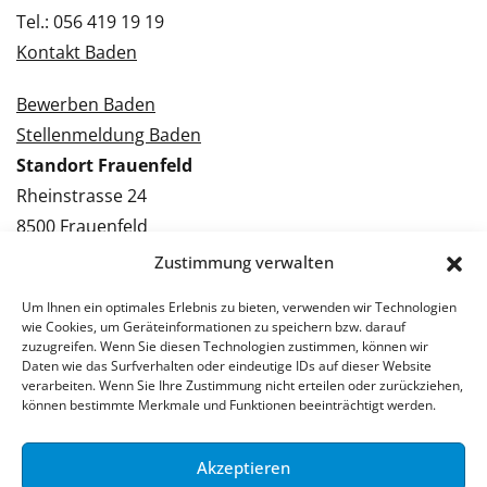
Tel.: 056 419 19 19
Kontakt Baden
Bewerben Baden
Stellenmeldung Baden
Standort Frauenfeld
Rheinstrasse 24
8500 Frauenfeld
Tel.: 052 224 09 09
Zustimmung verwalten
Kontakt Frauenfeld
Um Ihnen ein optimales Erlebnis zu bieten, verwenden wir Technologien
wie Cookies, um Geräteinformationen zu speichern bzw. darauf
Bewerben Frauenfeld
zuzugreifen. Wenn Sie diesen Technologien zustimmen, können wir
Daten wie das Surfverhalten oder eindeutige IDs auf dieser Website
Stellenmeldung Frauenfeld
verarbeiten. Wenn Sie Ihre Zustimmung nicht erteilen oder zurückziehen,
können bestimmte Merkmale und Funktionen beeinträchtigt werden.
Akzeptieren
© 2026 Stellenpartner AG