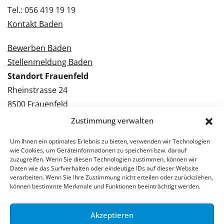
Tel.: 056 419 19 19
Kontakt Baden
Bewerben Baden
Stellenmeldung Baden
Standort Frauenfeld
Rheinstrasse 24
8500 Frauenfeld
Tel.: 052 224 09 09
Zustimmung verwalten
Kontakt Frauenfeld
Um Ihnen ein optimales Erlebnis zu bieten, verwenden wir Technologien
wie Cookies, um Geräteinformationen zu speichern bzw. darauf
Bewerben Frauenfeld
zuzugreifen. Wenn Sie diesen Technologien zustimmen, können wir
Daten wie das Surfverhalten oder eindeutige IDs auf dieser Website
Stellenmeldung Frauenfeld
verarbeiten. Wenn Sie Ihre Zustimmung nicht erteilen oder zurückziehen,
können bestimmte Merkmale und Funktionen beeinträchtigt werden.
Akzeptieren
© 2026 Stellenpartner AG