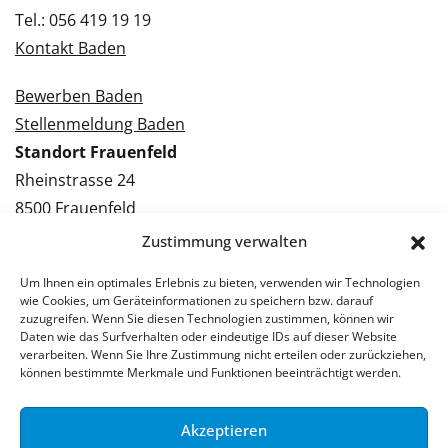
Tel.: 056 419 19 19
Kontakt Baden
Bewerben Baden
Stellenmeldung Baden
Standort Frauenfeld
Rheinstrasse 24
8500 Frauenfeld
Tel.: 052 224 09 09
Zustimmung verwalten
Kontakt Frauenfeld
Um Ihnen ein optimales Erlebnis zu bieten, verwenden wir Technologien
wie Cookies, um Geräteinformationen zu speichern bzw. darauf
Bewerben Frauenfeld
zuzugreifen. Wenn Sie diesen Technologien zustimmen, können wir
Daten wie das Surfverhalten oder eindeutige IDs auf dieser Website
Stellenmeldung Frauenfeld
verarbeiten. Wenn Sie Ihre Zustimmung nicht erteilen oder zurückziehen,
können bestimmte Merkmale und Funktionen beeinträchtigt werden.
Akzeptieren
© 2026 Stellenpartner AG