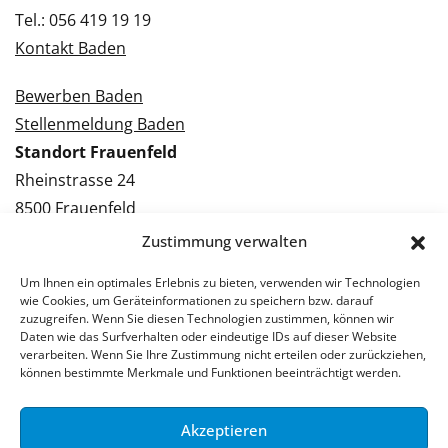
Tel.: 056 419 19 19
Kontakt Baden
Bewerben Baden
Stellenmeldung Baden
Standort Frauenfeld
Rheinstrasse 24
8500 Frauenfeld
Tel.: 052 224 09 09
Zustimmung verwalten
Kontakt Frauenfeld
Um Ihnen ein optimales Erlebnis zu bieten, verwenden wir Technologien
wie Cookies, um Geräteinformationen zu speichern bzw. darauf
Bewerben Frauenfeld
zuzugreifen. Wenn Sie diesen Technologien zustimmen, können wir
Daten wie das Surfverhalten oder eindeutige IDs auf dieser Website
Stellenmeldung Frauenfeld
verarbeiten. Wenn Sie Ihre Zustimmung nicht erteilen oder zurückziehen,
können bestimmte Merkmale und Funktionen beeinträchtigt werden.
Akzeptieren
© 2026 Stellenpartner AG