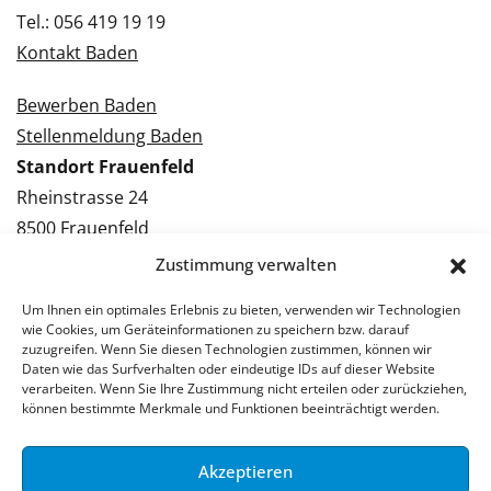
Tel.: 056 419 19 19
Kontakt Baden
Bewerben Baden
Stellenmeldung Baden
Standort Frauenfeld
Rheinstrasse 24
8500 Frauenfeld
Tel.: 052 224 09 09
Zustimmung verwalten
Kontakt Frauenfeld
Um Ihnen ein optimales Erlebnis zu bieten, verwenden wir Technologien
wie Cookies, um Geräteinformationen zu speichern bzw. darauf
Bewerben Frauenfeld
zuzugreifen. Wenn Sie diesen Technologien zustimmen, können wir
Daten wie das Surfverhalten oder eindeutige IDs auf dieser Website
Stellenmeldung Frauenfeld
verarbeiten. Wenn Sie Ihre Zustimmung nicht erteilen oder zurückziehen,
können bestimmte Merkmale und Funktionen beeinträchtigt werden.
Akzeptieren
© 2026 Stellenpartner AG