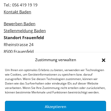
Tel.: 056 419 19 19
Kontakt Baden
Bewerben Baden
Stellenmeldung Baden
Standort Frauenfeld
Rheinstrasse 24
8500 Frauenfeld
Tel.: 052 224 09 09
Zustimmung verwalten
Kontakt Frauenfeld
Um Ihnen ein optimales Erlebnis zu bieten, verwenden wir Technologien
wie Cookies, um Geräteinformationen zu speichern bzw. darauf
Bewerben Frauenfeld
zuzugreifen. Wenn Sie diesen Technologien zustimmen, können wir
Daten wie das Surfverhalten oder eindeutige IDs auf dieser Website
Stellenmeldung Frauenfeld
verarbeiten. Wenn Sie Ihre Zustimmung nicht erteilen oder zurückziehen,
können bestimmte Merkmale und Funktionen beeinträchtigt werden.
Akzeptieren
© 2026 Stellenpartner AG