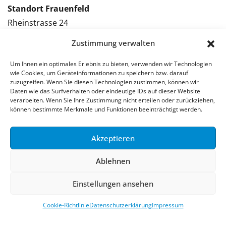
Standort Frauenfeld
Rheinstrasse 24
8500 Frauenfeld
Zustimmung verwalten
Tel.: 052 224 09 09
Kontakt Frauenfeld
Um Ihnen ein optimales Erlebnis zu bieten, verwenden wir Technologien
wie Cookies, um Geräteinformationen zu speichern bzw. darauf
zuzugreifen. Wenn Sie diesen Technologien zustimmen, können wir
Bewerben Frauenfeld
Daten wie das Surfverhalten oder eindeutige IDs auf dieser Website
verarbeiten. Wenn Sie Ihre Zustimmung nicht erteilen oder zurückziehen,
Stellenmeldung Frauenfeld
können bestimmte Merkmale und Funktionen beeinträchtigt werden.
Akzeptieren
© 2026 Stellenpartner AG
Ablehnen
Impressum
Datenschutzerklärung
Einstellungen ansehen
Cookie-Richtlinie
Datenschutzerklärung
Impressum