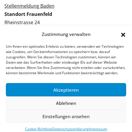
Stellenmeldung Baden
Standort Frauenfeld
Rheinstrasse 24
8500 Frauenfeld
Zustimmung verwalten
Tel.: 052 224 09 09
Kontakt Frauenfeld
Um Ihnen ein optimales Erlebnis zu bieten, verwenden wir Technologien
wie Cookies, um Geräteinformationen zu speichern bzw. darauf
zuzugreifen. Wenn Sie diesen Technologien zustimmen, können wir
Bewerben Frauenfeld
Daten wie das Surfverhalten oder eindeutige IDs auf dieser Website
verarbeiten. Wenn Sie Ihre Zustimmung nicht erteilen oder zurückziehen,
Stellenmeldung Frauenfeld
können bestimmte Merkmale und Funktionen beeinträchtigt werden.
Akzeptieren
© 2026 Stellenpartner AG
Ablehnen
Impressum
Datenschutzerklärung
Einstellungen ansehen
Cookie-Richtlinie
Datenschutzerklärung
Impressum