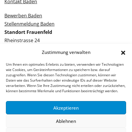
Kontakt Baden
Bewerben Baden
Stellenmeldung Baden
Standort Frauenfeld
Rheinstrasse 24
8500 Frauenfeld
Zustimmung verwalten
Tel.: 052 224 09 09
Kontakt Frauenfeld
Um Ihnen ein optimales Erlebnis zu bieten, verwenden wir Technologien
wie Cookies, um Geräteinformationen zu speichern bzw. darauf
zuzugreifen. Wenn Sie diesen Technologien zustimmen, können wir
Bewerben Frauenfeld
Daten wie das Surfverhalten oder eindeutige IDs auf dieser Website
verarbeiten. Wenn Sie Ihre Zustimmung nicht erteilen oder zurückziehen,
Stellenmeldung Frauenfeld
können bestimmte Merkmale und Funktionen beeinträchtigt werden.
Akzeptieren
© 2026 Stellenpartner AG
Ablehnen
Impressum
Datenschutzerklärung