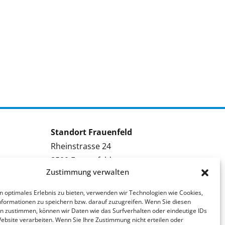
Standort Frauenfeld
Rheinstrasse 24
8500 Frauenfeld
Zustimmung verwalten
Tel.: 052 224 09 09
Kontakt Frauenfeld
n optimales Erlebnis zu bieten, verwenden wir Technologien wie Cookies,
formationen zu speichern bzw. darauf zuzugreifen. Wenn Sie diesen
n zustimmen, können wir Daten wie das Surfverhalten oder eindeutige IDs
Bewerben Frauenfeld
Website verarbeiten. Wenn Sie Ihre Zustimmung nicht erteilen oder