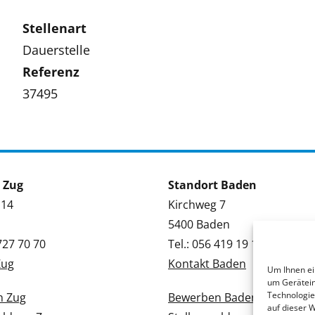
Stellenart
Dauerstelle
Referenz
37495
 Zug
Standort Baden
 14
Kirchweg 7
5400 Baden
 727 70 70
Tel.: 056 419 19 19
Zug
Kontakt Baden
Um Ihnen ei
um Gerätein
Technologie
n Zug
Bewerben Baden
auf dieser 