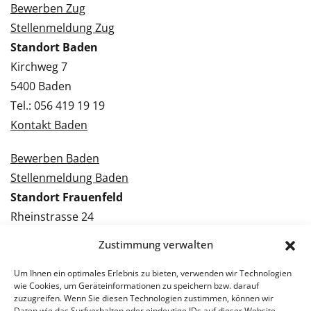
Bewerben Zug
Stellenmeldung Zug
Standort Baden
Kirchweg 7
5400 Baden
Tel.: 056 419 19 19
Kontakt Baden
Bewerben Baden
Stellenmeldung Baden
Standort Frauenfeld
Rheinstrasse 24
8500 Frauenfeld
Zustimmung verwalten
Tel.: 052 224 09 09
Kontakt Frauenfeld
Um Ihnen ein optimales Erlebnis zu bieten, verwenden wir Technologien
wie Cookies, um Geräteinformationen zu speichern bzw. darauf
zuzugreifen. Wenn Sie diesen Technologien zustimmen, können wir
Bewerben Frauenfeld
Daten wie das Surfverhalten oder eindeutige IDs auf dieser Website