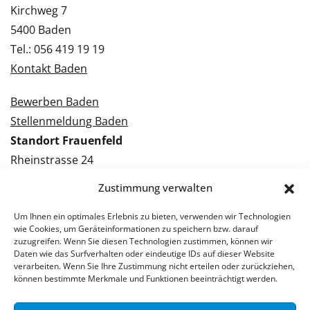
Kirchweg 7
5400 Baden
Tel.: 056 419 19 19
Kontakt Baden
Bewerben Baden
Stellenmeldung Baden
Standort Frauenfeld
Rheinstrasse 24
8500 Frauenfeld
Zustimmung verwalten
Tel.: 052 224 09 09
Kontakt Frauenfeld
Um Ihnen ein optimales Erlebnis zu bieten, verwenden wir Technologien
wie Cookies, um Geräteinformationen zu speichern bzw. darauf
zuzugreifen. Wenn Sie diesen Technologien zustimmen, können wir
Bewerben Frauenfeld
Daten wie das Surfverhalten oder eindeutige IDs auf dieser Website
verarbeiten. Wenn Sie Ihre Zustimmung nicht erteilen oder zurückziehen,
Stellenmeldung Frauenfeld
können bestimmte Merkmale und Funktionen beeinträchtigt werden.