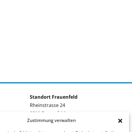
Standort Frauenfeld
Rheinstrasse 24
8500 Frauenfeld
Zustimmung verwalten
Tel.: 052 224 09 09
Kontakt Frauenfeld