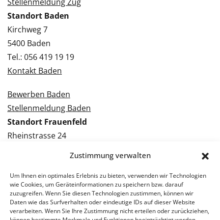
Stellenmeldung Zug
Standort Baden
Kirchweg 7
5400 Baden
Tel.: 056 419 19 19
Kontakt Baden
Bewerben Baden
Stellenmeldung Baden
Standort Frauenfeld
Rheinstrasse 24
8500 Frauenfeld
Zustimmung verwalten
Tel.: 052 224 09 09
Kontakt Frauenfeld
Um Ihnen ein optimales Erlebnis zu bieten, verwenden wir Technologien
wie Cookies, um Geräteinformationen zu speichern bzw. darauf
zuzugreifen. Wenn Sie diesen Technologien zustimmen, können wir
Bewerben Frauenfeld
Daten wie das Surfverhalten oder eindeutige IDs auf dieser Website
verarbeiten. Wenn Sie Ihre Zustimmung nicht erteilen oder zurückziehen,
Stellenmeldung Frauenfeld
können bestimmte Merkmale und Funktionen beeinträchtigt werden.