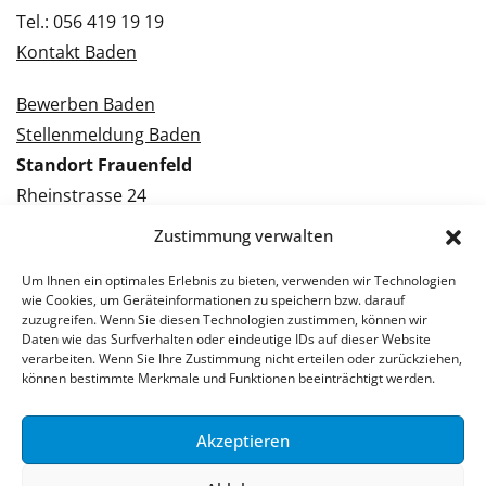
Tel.: 056 419 19 19
Kontakt Baden
Bewerben Baden
Stellenmeldung Baden
Standort Frauenfeld
Rheinstrasse 24
8500 Frauenfeld
Zustimmung verwalten
Tel.: 052 224 09 09
Um Ihnen ein optimales Erlebnis zu bieten, verwenden wir Technologien
Kontakt Frauenfeld
wie Cookies, um Geräteinformationen zu speichern bzw. darauf
zuzugreifen. Wenn Sie diesen Technologien zustimmen, können wir
Bewerben Frauenfeld
Daten wie das Surfverhalten oder eindeutige IDs auf dieser Website
verarbeiten. Wenn Sie Ihre Zustimmung nicht erteilen oder zurückziehen,
Stellenmeldung Frauenfeld
können bestimmte Merkmale und Funktionen beeinträchtigt werden.
Akzeptieren
© 2026 Stellenpartner AG