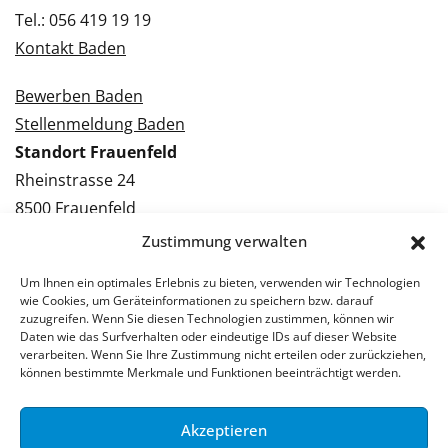
Tel.: 056 419 19 19
Kontakt Baden
Bewerben Baden
Stellenmeldung Baden
Standort Frauenfeld
Rheinstrasse 24
8500 Frauenfeld
Tel.: 052 224 09 09
Zustimmung verwalten
Kontakt Frauenfeld
Um Ihnen ein optimales Erlebnis zu bieten, verwenden wir Technologien
wie Cookies, um Geräteinformationen zu speichern bzw. darauf
Bewerben Frauenfeld
zuzugreifen. Wenn Sie diesen Technologien zustimmen, können wir
Daten wie das Surfverhalten oder eindeutige IDs auf dieser Website
Stellenmeldung Frauenfeld
verarbeiten. Wenn Sie Ihre Zustimmung nicht erteilen oder zurückziehen,
können bestimmte Merkmale und Funktionen beeinträchtigt werden.
Akzeptieren
© 2026 Stellenpartner AG