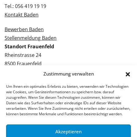
Tel.: 056 419 19 19
Kontakt Baden
Bewerben Baden
Stellenmeldung Baden
Standort Frauenfeld
Rheinstrasse 24
8500 Frauenfeld
Tel.: 052 224 09 09
Zustimmung verwalten
Kontakt Frauenfeld
Um Ihnen ein optimales Erlebnis zu bieten, verwenden wir Technologien
wie Cookies, um Geräteinformationen zu speichern bzw. darauf
Bewerben Frauenfeld
zuzugreifen. Wenn Sie diesen Technologien zustimmen, können wir
Daten wie das Surfverhalten oder eindeutige IDs auf dieser Website
Stellenmeldung Frauenfeld
verarbeiten. Wenn Sie Ihre Zustimmung nicht erteilen oder zurückziehen,
können bestimmte Merkmale und Funktionen beeinträchtigt werden.
Akzeptieren
© 2026 Stellenpartner AG