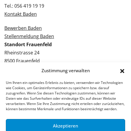
Tel.: 056 419 19 19
Kontakt Baden
Bewerben Baden
Stellenmeldung Baden
Standort Frauenfeld
Rheinstrasse 24
8500 Frauenfeld
Tel.: 052 224 09 09
Zustimmung verwalten
Kontakt Frauenfeld
Um Ihnen ein optimales Erlebnis zu bieten, verwenden wir Technologien
wie Cookies, um Geräteinformationen zu speichern bzw. darauf
Bewerben Frauenfeld
zuzugreifen. Wenn Sie diesen Technologien zustimmen, können wir
Daten wie das Surfverhalten oder eindeutige IDs auf dieser Website
Stellenmeldung Frauenfeld
verarbeiten. Wenn Sie Ihre Zustimmung nicht erteilen oder zurückziehen,
können bestimmte Merkmale und Funktionen beeinträchtigt werden.
Akzeptieren
© 2026 Stellenpartner AG