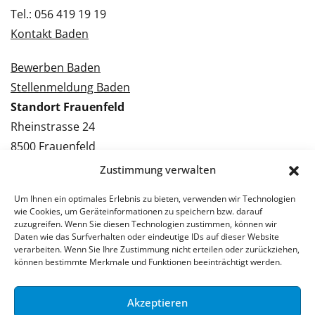
Tel.: 056 419 19 19
Kontakt Baden
Bewerben Baden
Stellenmeldung Baden
Standort Frauenfeld
Rheinstrasse 24
8500 Frauenfeld
Tel.: 052 224 09 09
Zustimmung verwalten
Kontakt Frauenfeld
Um Ihnen ein optimales Erlebnis zu bieten, verwenden wir Technologien
wie Cookies, um Geräteinformationen zu speichern bzw. darauf
Bewerben Frauenfeld
zuzugreifen. Wenn Sie diesen Technologien zustimmen, können wir
Daten wie das Surfverhalten oder eindeutige IDs auf dieser Website
Stellenmeldung Frauenfeld
verarbeiten. Wenn Sie Ihre Zustimmung nicht erteilen oder zurückziehen,
können bestimmte Merkmale und Funktionen beeinträchtigt werden.
Akzeptieren
© 2026 Stellenpartner AG