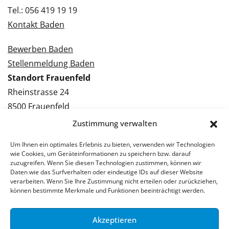
Tel.: 056 419 19 19
Kontakt Baden
Bewerben Baden
Stellenmeldung Baden
Standort Frauenfeld
Rheinstrasse 24
8500 Frauenfeld
Tel.: 052 224 09 09
Zustimmung verwalten
Kontakt Frauenfeld
Um Ihnen ein optimales Erlebnis zu bieten, verwenden wir Technologien
wie Cookies, um Geräteinformationen zu speichern bzw. darauf
Bewerben Frauenfeld
zuzugreifen. Wenn Sie diesen Technologien zustimmen, können wir
Daten wie das Surfverhalten oder eindeutige IDs auf dieser Website
Stellenmeldung Frauenfeld
verarbeiten. Wenn Sie Ihre Zustimmung nicht erteilen oder zurückziehen,
können bestimmte Merkmale und Funktionen beeinträchtigt werden.
Akzeptieren
© 2026 Stellenpartner AG