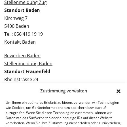
Stellenmeldung Zug
Standort Baden
Kirchweg 7
5400 Baden
Tel.: 056 419 19 19
Kontakt Baden
Bewerben Baden
Stellenmeldung Baden
Standort Frauenfeld
Rheinstrasse 24
8500 Frauenfeld
Zustimmung verwalten
Tel.: 052 224 09 09
Kontakt Frauenfeld
Um Ihnen ein optimales Erlebnis zu bieten, verwenden wir Technologien
wie Cookies, um Geräteinformationen zu speichern bzw. darauf
zuzugreifen. Wenn Sie diesen Technologien zustimmen, können wir
Bewerben Frauenfeld
Daten wie das Surfverhalten oder eindeutige IDs auf dieser Website
verarbeiten. Wenn Sie Ihre Zustimmung nicht erteilen oder zurückziehen,
Stellenmeldung Frauenfeld