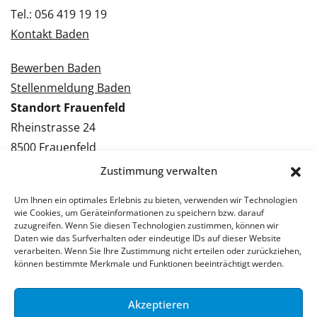
Tel.: 056 419 19 19
Kontakt Baden
Bewerben Baden
Stellenmeldung Baden
Standort Frauenfeld
Rheinstrasse 24
8500 Frauenfeld
Tel.: 052 224 09 09
Zustimmung verwalten
Kontakt Frauenfeld
Um Ihnen ein optimales Erlebnis zu bieten, verwenden wir Technologien
wie Cookies, um Geräteinformationen zu speichern bzw. darauf
Bewerben Frauenfeld
zuzugreifen. Wenn Sie diesen Technologien zustimmen, können wir
Daten wie das Surfverhalten oder eindeutige IDs auf dieser Website
Stellenmeldung Frauenfeld
verarbeiten. Wenn Sie Ihre Zustimmung nicht erteilen oder zurückziehen,
können bestimmte Merkmale und Funktionen beeinträchtigt werden.
Akzeptieren
© 2026 Stellenpartner AG