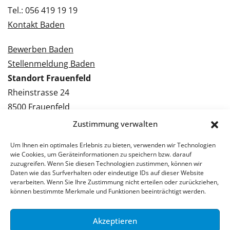
Tel.: 056 419 19 19
Kontakt Baden
Bewerben Baden
Stellenmeldung Baden
Standort Frauenfeld
Rheinstrasse 24
8500 Frauenfeld
Tel.: 052 224 09 09
Zustimmung verwalten
Kontakt Frauenfeld
Um Ihnen ein optimales Erlebnis zu bieten, verwenden wir Technologien
wie Cookies, um Geräteinformationen zu speichern bzw. darauf
Bewerben Frauenfeld
zuzugreifen. Wenn Sie diesen Technologien zustimmen, können wir
Daten wie das Surfverhalten oder eindeutige IDs auf dieser Website
Stellenmeldung Frauenfeld
verarbeiten. Wenn Sie Ihre Zustimmung nicht erteilen oder zurückziehen,
können bestimmte Merkmale und Funktionen beeinträchtigt werden.
Akzeptieren
© 2026 Stellenpartner AG