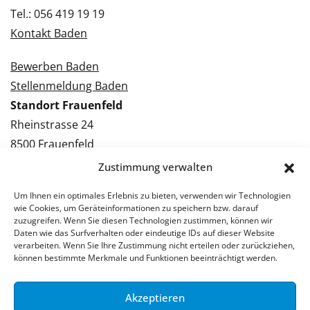
Tel.: 056 419 19 19
Kontakt Baden
Bewerben Baden
Stellenmeldung Baden
Standort Frauenfeld
Rheinstrasse 24
8500 Frauenfeld
Tel.: 052 224 09 09
Zustimmung verwalten
Kontakt Frauenfeld
Um Ihnen ein optimales Erlebnis zu bieten, verwenden wir Technologien
wie Cookies, um Geräteinformationen zu speichern bzw. darauf
Bewerben Frauenfeld
zuzugreifen. Wenn Sie diesen Technologien zustimmen, können wir
Daten wie das Surfverhalten oder eindeutige IDs auf dieser Website
Stellenmeldung Frauenfeld
verarbeiten. Wenn Sie Ihre Zustimmung nicht erteilen oder zurückziehen,
können bestimmte Merkmale und Funktionen beeinträchtigt werden.
Akzeptieren
© 2026 Stellenpartner AG