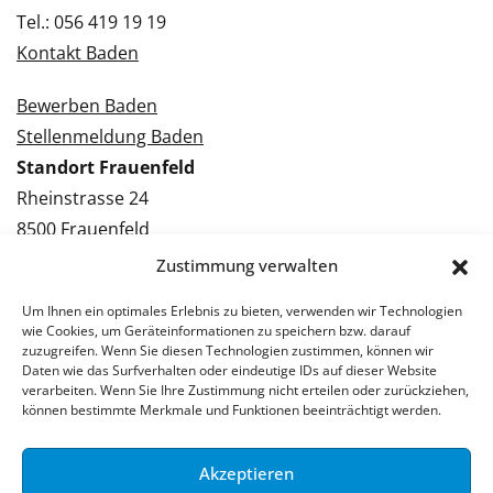
Tel.: 056 419 19 19
Kontakt Baden
Bewerben Baden
Stellenmeldung Baden
Standort Frauenfeld
Rheinstrasse 24
8500 Frauenfeld
Tel.: 052 224 09 09
Zustimmung verwalten
Kontakt Frauenfeld
Um Ihnen ein optimales Erlebnis zu bieten, verwenden wir Technologien
wie Cookies, um Geräteinformationen zu speichern bzw. darauf
Bewerben Frauenfeld
zuzugreifen. Wenn Sie diesen Technologien zustimmen, können wir
Daten wie das Surfverhalten oder eindeutige IDs auf dieser Website
Stellenmeldung Frauenfeld
verarbeiten. Wenn Sie Ihre Zustimmung nicht erteilen oder zurückziehen,
können bestimmte Merkmale und Funktionen beeinträchtigt werden.
Akzeptieren
© 2026 Stellenpartner AG