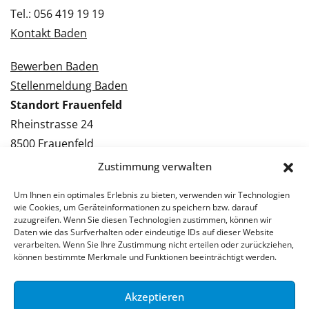
Tel.: 056 419 19 19
Kontakt Baden
Bewerben Baden
Stellenmeldung Baden
Standort Frauenfeld
Rheinstrasse 24
8500 Frauenfeld
Tel.: 052 224 09 09
Zustimmung verwalten
Kontakt Frauenfeld
Um Ihnen ein optimales Erlebnis zu bieten, verwenden wir Technologien
wie Cookies, um Geräteinformationen zu speichern bzw. darauf
Bewerben Frauenfeld
zuzugreifen. Wenn Sie diesen Technologien zustimmen, können wir
Daten wie das Surfverhalten oder eindeutige IDs auf dieser Website
Stellenmeldung Frauenfeld
verarbeiten. Wenn Sie Ihre Zustimmung nicht erteilen oder zurückziehen,
können bestimmte Merkmale und Funktionen beeinträchtigt werden.
Akzeptieren
© 2026 Stellenpartner AG