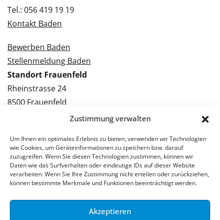
Tel.: 056 419 19 19
Kontakt Baden
Bewerben Baden
Stellenmeldung Baden
Standort Frauenfeld
Rheinstrasse 24
8500 Frauenfeld
Tel.: 052 224 09 09
Zustimmung verwalten
Kontakt Frauenfeld
Um Ihnen ein optimales Erlebnis zu bieten, verwenden wir Technologien
wie Cookies, um Geräteinformationen zu speichern bzw. darauf
Bewerben Frauenfeld
zuzugreifen. Wenn Sie diesen Technologien zustimmen, können wir
Daten wie das Surfverhalten oder eindeutige IDs auf dieser Website
Stellenmeldung Frauenfeld
verarbeiten. Wenn Sie Ihre Zustimmung nicht erteilen oder zurückziehen,
können bestimmte Merkmale und Funktionen beeinträchtigt werden.
Akzeptieren
© 2026 Stellenpartner AG