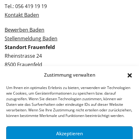
Tel.: 056 419 19 19
Kontakt Baden
Bewerben Baden
Stellenmeldung Baden
Standort Frauenfeld
Rheinstrasse 24
8500 Frauenfeld
Tel.: 052 224 09 09
Zustimmung verwalten
Kontakt Frauenfeld
Um Ihnen ein optimales Erlebnis zu bieten, verwenden wir Technologien
wie Cookies, um Geräteinformationen zu speichern bzw. darauf
Bewerben Frauenfeld
zuzugreifen. Wenn Sie diesen Technologien zustimmen, können wir
Daten wie das Surfverhalten oder eindeutige IDs auf dieser Website
Stellenmeldung Frauenfeld
verarbeiten. Wenn Sie Ihre Zustimmung nicht erteilen oder zurückziehen,
können bestimmte Merkmale und Funktionen beeinträchtigt werden.
Akzeptieren
© 2026 Stellenpartner AG