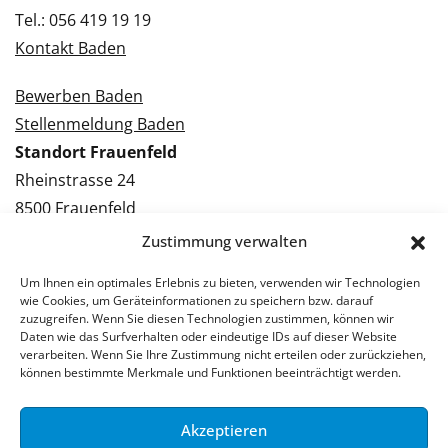
Tel.: 056 419 19 19
Kontakt Baden
Bewerben Baden
Stellenmeldung Baden
Standort Frauenfeld
Rheinstrasse 24
8500 Frauenfeld
Tel.: 052 224 09 09
Zustimmung verwalten
Kontakt Frauenfeld
Um Ihnen ein optimales Erlebnis zu bieten, verwenden wir Technologien
wie Cookies, um Geräteinformationen zu speichern bzw. darauf
Bewerben Frauenfeld
zuzugreifen. Wenn Sie diesen Technologien zustimmen, können wir
Daten wie das Surfverhalten oder eindeutige IDs auf dieser Website
Stellenmeldung Frauenfeld
verarbeiten. Wenn Sie Ihre Zustimmung nicht erteilen oder zurückziehen,
können bestimmte Merkmale und Funktionen beeinträchtigt werden.
Akzeptieren
© 2026 Stellenpartner AG