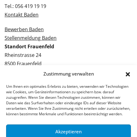
Tel.: 056 419 19 19
Kontakt Baden
Bewerben Baden
Stellenmeldung Baden
Standort Frauenfeld
Rheinstrasse 24
8500 Frauenfeld
Tel.: 052 224 09 09
Zustimmung verwalten
Kontakt Frauenfeld
Um Ihnen ein optimales Erlebnis zu bieten, verwenden wir Technologien
wie Cookies, um Geräteinformationen zu speichern bzw. darauf
Bewerben Frauenfeld
zuzugreifen. Wenn Sie diesen Technologien zustimmen, können wir
Daten wie das Surfverhalten oder eindeutige IDs auf dieser Website
Stellenmeldung Frauenfeld
verarbeiten. Wenn Sie Ihre Zustimmung nicht erteilen oder zurückziehen,
können bestimmte Merkmale und Funktionen beeinträchtigt werden.
Akzeptieren
© 2026 Stellenpartner AG