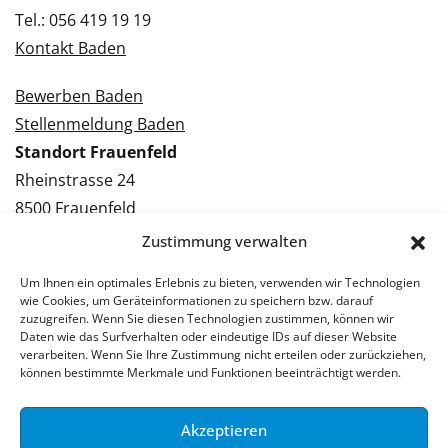
Tel.: 056 419 19 19
Kontakt Baden
Bewerben Baden
Stellenmeldung Baden
Standort Frauenfeld
Rheinstrasse 24
8500 Frauenfeld
Tel.: 052 224 09 09
Zustimmung verwalten
Kontakt Frauenfeld
Um Ihnen ein optimales Erlebnis zu bieten, verwenden wir Technologien
wie Cookies, um Geräteinformationen zu speichern bzw. darauf
Bewerben Frauenfeld
zuzugreifen. Wenn Sie diesen Technologien zustimmen, können wir
Daten wie das Surfverhalten oder eindeutige IDs auf dieser Website
Stellenmeldung Frauenfeld
verarbeiten. Wenn Sie Ihre Zustimmung nicht erteilen oder zurückziehen,
können bestimmte Merkmale und Funktionen beeinträchtigt werden.
Akzeptieren
© 2026 Stellenpartner AG