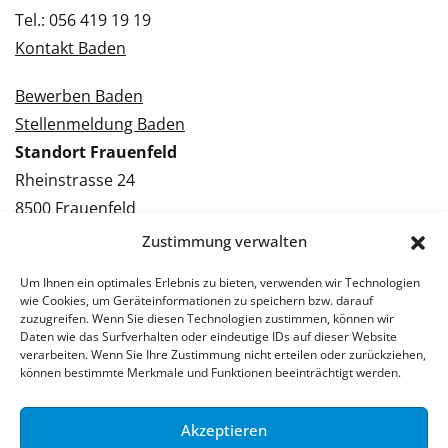
Tel.: 056 419 19 19
Kontakt Baden
Bewerben Baden
Stellenmeldung Baden
Standort Frauenfeld
Rheinstrasse 24
8500 Frauenfeld
Tel.: 052 224 09 09
Zustimmung verwalten
Kontakt Frauenfeld
Um Ihnen ein optimales Erlebnis zu bieten, verwenden wir Technologien
wie Cookies, um Geräteinformationen zu speichern bzw. darauf
Bewerben Frauenfeld
zuzugreifen. Wenn Sie diesen Technologien zustimmen, können wir
Daten wie das Surfverhalten oder eindeutige IDs auf dieser Website
Stellenmeldung Frauenfeld
verarbeiten. Wenn Sie Ihre Zustimmung nicht erteilen oder zurückziehen,
können bestimmte Merkmale und Funktionen beeinträchtigt werden.
Akzeptieren
© 2026 Stellenpartner AG