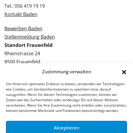
Tel.: 056 419 19 19
Kontakt Baden
Bewerben Baden
Stellenmeldung Baden
Standort Frauenfeld
Rheinstrasse 24
8500 Frauenfeld
Tel.: 052 224 09 09
Zustimmung verwalten
Kontakt Frauenfeld
Um Ihnen ein optimales Erlebnis zu bieten, verwenden wir Technologien
wie Cookies, um Geräteinformationen zu speichern bzw. darauf
Bewerben Frauenfeld
zuzugreifen. Wenn Sie diesen Technologien zustimmen, können wir
Daten wie das Surfverhalten oder eindeutige IDs auf dieser Website
Stellenmeldung Frauenfeld
verarbeiten. Wenn Sie Ihre Zustimmung nicht erteilen oder zurückziehen,
können bestimmte Merkmale und Funktionen beeinträchtigt werden.
Akzeptieren
© 2026 Stellenpartner AG