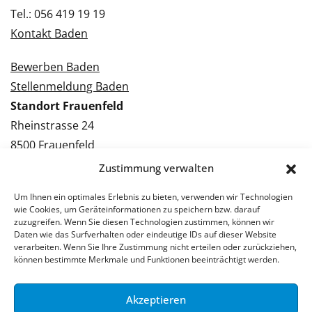
Tel.: 056 419 19 19
Kontakt Baden
Bewerben Baden
Stellenmeldung Baden
Standort Frauenfeld
Rheinstrasse 24
8500 Frauenfeld
Tel.: 052 224 09 09
Zustimmung verwalten
Kontakt Frauenfeld
Um Ihnen ein optimales Erlebnis zu bieten, verwenden wir Technologien
wie Cookies, um Geräteinformationen zu speichern bzw. darauf
Bewerben Frauenfeld
zuzugreifen. Wenn Sie diesen Technologien zustimmen, können wir
Daten wie das Surfverhalten oder eindeutige IDs auf dieser Website
Stellenmeldung Frauenfeld
verarbeiten. Wenn Sie Ihre Zustimmung nicht erteilen oder zurückziehen,
können bestimmte Merkmale und Funktionen beeinträchtigt werden.
Akzeptieren
© 2026 Stellenpartner AG