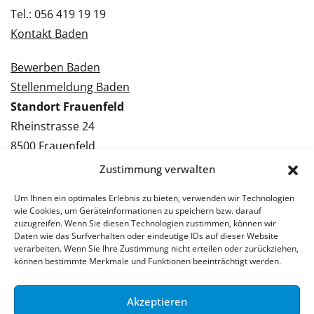
Tel.: 056 419 19 19
Kontakt Baden
Bewerben Baden
Stellenmeldung Baden
Standort Frauenfeld
Rheinstrasse 24
8500 Frauenfeld
Tel.: 052 224 09 09
Zustimmung verwalten
Kontakt Frauenfeld
Um Ihnen ein optimales Erlebnis zu bieten, verwenden wir Technologien
wie Cookies, um Geräteinformationen zu speichern bzw. darauf
Bewerben Frauenfeld
zuzugreifen. Wenn Sie diesen Technologien zustimmen, können wir
Daten wie das Surfverhalten oder eindeutige IDs auf dieser Website
Stellenmeldung Frauenfeld
verarbeiten. Wenn Sie Ihre Zustimmung nicht erteilen oder zurückziehen,
können bestimmte Merkmale und Funktionen beeinträchtigt werden.
Akzeptieren
© 2026 Stellenpartner AG