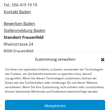
Tel.: 056 419 19 19
Kontakt Baden
Bewerben Baden
Stellenmeldung Baden
Standort Frauenfeld
Rheinstrasse 24
8500 Frauenfeld
Tel.: 052 224 09 09
Zustimmung verwalten
Kontakt Frauenfeld
Um Ihnen ein optimales Erlebnis zu bieten, verwenden wir Technologien
wie Cookies, um Geräteinformationen zu speichern bzw. darauf
Bewerben Frauenfeld
zuzugreifen. Wenn Sie diesen Technologien zustimmen, können wir
Daten wie das Surfverhalten oder eindeutige IDs auf dieser Website
Stellenmeldung Frauenfeld
verarbeiten. Wenn Sie Ihre Zustimmung nicht erteilen oder zurückziehen,
können bestimmte Merkmale und Funktionen beeinträchtigt werden.
Akzeptieren
© 2026 Stellenpartner AG