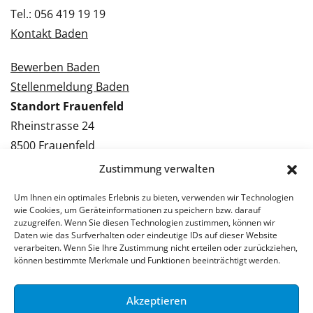
Tel.: 056 419 19 19
Kontakt Baden
Bewerben Baden
Stellenmeldung Baden
Standort Frauenfeld
Rheinstrasse 24
8500 Frauenfeld
Tel.: 052 224 09 09
Zustimmung verwalten
Kontakt Frauenfeld
Um Ihnen ein optimales Erlebnis zu bieten, verwenden wir Technologien
wie Cookies, um Geräteinformationen zu speichern bzw. darauf
Bewerben Frauenfeld
zuzugreifen. Wenn Sie diesen Technologien zustimmen, können wir
Daten wie das Surfverhalten oder eindeutige IDs auf dieser Website
Stellenmeldung Frauenfeld
verarbeiten. Wenn Sie Ihre Zustimmung nicht erteilen oder zurückziehen,
können bestimmte Merkmale und Funktionen beeinträchtigt werden.
Akzeptieren
© 2026 Stellenpartner AG