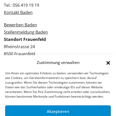
Tel.: 056 419 19 19
Kontakt Baden
Bewerben Baden
Stellenmeldung Baden
Standort Frauenfeld
Rheinstrasse 24
8500 Frauenfeld
Tel.: 052 224 09 09
Zustimmung verwalten
Kontakt Frauenfeld
Um Ihnen ein optimales Erlebnis zu bieten, verwenden wir Technologien
wie Cookies, um Geräteinformationen zu speichern bzw. darauf
Bewerben Frauenfeld
zuzugreifen. Wenn Sie diesen Technologien zustimmen, können wir
Daten wie das Surfverhalten oder eindeutige IDs auf dieser Website
Stellenmeldung Frauenfeld
verarbeiten. Wenn Sie Ihre Zustimmung nicht erteilen oder zurückziehen,
können bestimmte Merkmale und Funktionen beeinträchtigt werden.
Akzeptieren
© 2026 Stellenpartner AG