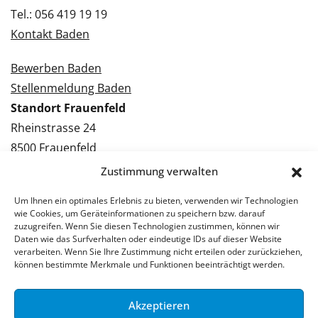
Tel.: 056 419 19 19
Kontakt Baden
Bewerben Baden
Stellenmeldung Baden
Standort Frauenfeld
Rheinstrasse 24
8500 Frauenfeld
Tel.: 052 224 09 09
Zustimmung verwalten
Kontakt Frauenfeld
Um Ihnen ein optimales Erlebnis zu bieten, verwenden wir Technologien
wie Cookies, um Geräteinformationen zu speichern bzw. darauf
Bewerben Frauenfeld
zuzugreifen. Wenn Sie diesen Technologien zustimmen, können wir
Daten wie das Surfverhalten oder eindeutige IDs auf dieser Website
Stellenmeldung Frauenfeld
verarbeiten. Wenn Sie Ihre Zustimmung nicht erteilen oder zurückziehen,
können bestimmte Merkmale und Funktionen beeinträchtigt werden.
Akzeptieren
© 2026 Stellenpartner AG