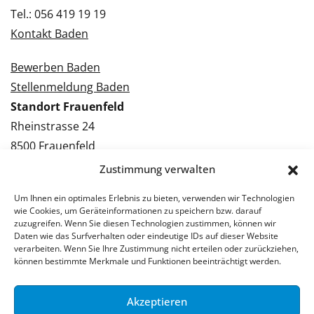
Tel.: 056 419 19 19
Kontakt Baden
Bewerben Baden
Stellenmeldung Baden
Standort Frauenfeld
Rheinstrasse 24
8500 Frauenfeld
Tel.: 052 224 09 09
Zustimmung verwalten
Kontakt Frauenfeld
Um Ihnen ein optimales Erlebnis zu bieten, verwenden wir Technologien
wie Cookies, um Geräteinformationen zu speichern bzw. darauf
Bewerben Frauenfeld
zuzugreifen. Wenn Sie diesen Technologien zustimmen, können wir
Daten wie das Surfverhalten oder eindeutige IDs auf dieser Website
Stellenmeldung Frauenfeld
verarbeiten. Wenn Sie Ihre Zustimmung nicht erteilen oder zurückziehen,
können bestimmte Merkmale und Funktionen beeinträchtigt werden.
Akzeptieren
© 2026 Stellenpartner AG