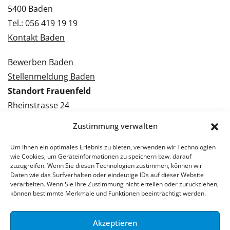
5400 Baden
Tel.: 056 419 19 19
Kontakt Baden
Bewerben Baden
Stellenmeldung Baden
Standort Frauenfeld
Rheinstrasse 24
8500 Frauenfeld
Zustimmung verwalten
Tel.: 052 224 09 09
Kontakt Frauenfeld
Um Ihnen ein optimales Erlebnis zu bieten, verwenden wir Technologien
wie Cookies, um Geräteinformationen zu speichern bzw. darauf
zuzugreifen. Wenn Sie diesen Technologien zustimmen, können wir
Bewerben Frauenfeld
Daten wie das Surfverhalten oder eindeutige IDs auf dieser Website
verarbeiten. Wenn Sie Ihre Zustimmung nicht erteilen oder zurückziehen,
Stellenmeldung Frauenfeld
können bestimmte Merkmale und Funktionen beeinträchtigt werden.
Akzeptieren