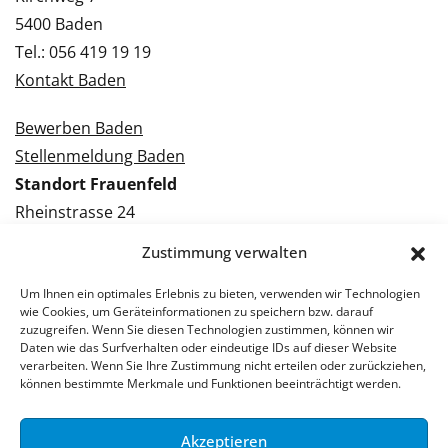
5400 Baden
Tel.: 056 419 19 19
Kontakt Baden
Bewerben Baden
Stellenmeldung Baden
Standort Frauenfeld
Rheinstrasse 24
8500 Frauenfeld
Zustimmung verwalten
Tel.: 052 224 09 09
Kontakt Frauenfeld
Um Ihnen ein optimales Erlebnis zu bieten, verwenden wir Technologien
wie Cookies, um Geräteinformationen zu speichern bzw. darauf
zuzugreifen. Wenn Sie diesen Technologien zustimmen, können wir
Bewerben Frauenfeld
Daten wie das Surfverhalten oder eindeutige IDs auf dieser Website
verarbeiten. Wenn Sie Ihre Zustimmung nicht erteilen oder zurückziehen,
Stellenmeldung Frauenfeld
können bestimmte Merkmale und Funktionen beeinträchtigt werden.
Akzeptieren